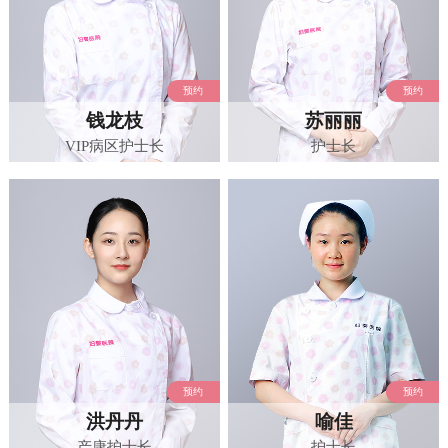
预约
预约
钱龙枝
苏丽丽
VIP病区护士长
护士长
预约
预约
洪丹丹
喻佳
产康护士长
护士长